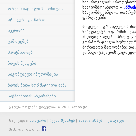
საქართველოს პროფესიონ
სახელმძღვანელო –
„პრაქ
ორგანიზაციული მიმოხილვა
სახელმძღვანელო ითარგმნა
ფარგლებში.
სტუქტურა და მართვა
მოდულში განხილულია მთე
წევრობა
საბუღალტრო ფირმის მესა
ინდივიდუალური პრაქტიკო
გამოცემები
კორპორაციული სტრუქტურებ
ძირითადი მიდგომები; და ქ
კონსულტაციების გავრცელე
პარტნიორები
ბაფის წესდება
საკონტაქტო ინფორმაცია
ბაფის შიდა ნორმატიული ბაზა
საქმიანობის ანგარიშები
ყველა უფლება დაცულია © 2015 Gfpaa.ge
ნავიგაცია:
მთავარი
|
ჩვენს შესახებ
|
ახალი ამბები
|
კონტაქტი
შემოგვიერთდით: