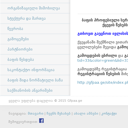
ორგანიზაციული მიმოხილვა
სტუქტურა და მართვა
ბაფის
პროფესიული
სერ
ქცევის
წესებ
წევრობა
გთხოვთ გაეცნოთ ივლისის 
გამოცემები
ქვეყანაში შექმნილი ვითა
ცვლილებები შევიდა
გამო
პარტნიორები
გამოცდების
ცხრილი
და
გ
ბაფის წესდება
tid=33&color=green&lid=3
გამოცდებზე რეგისტრაცია
საკონტაქტო ინფორმაცია
რეგისტრაციის
წესების
მიხ
ბაფის შიდა ნორმატიული ბაზა
http://gfpaa.ge/site/inde
საქმიანობის ანგარიშები
ყველა უფლება დაცულია © 2015 Gfpaa.ge
ნავიგაცია:
მთავარი
|
ჩვენს შესახებ
|
ახალი ამბები
|
კონტაქტი
შემოგვიერთდით: