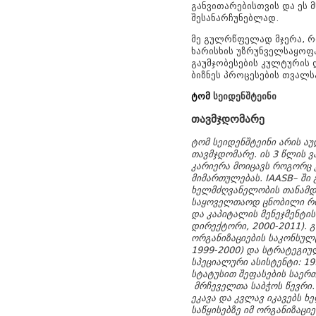
განვითარებისთვის და ეს 
შესანარჩუნებლად.
მე გულრწფელად მჯერა, რო
ხარისხის უზრუნველსაყოფ
გაუმჯობესების კულტურის 
ბიზნეს პროცესების თვალს
ტომ
სეიდენშტეინი
თავმჯდომარე
ტომ
სეიდენშტეინი
არის
აუ
თავმჯდომარე
.
ის
3 წლის ვ
კარიერა მოიცავს როგორც 
მიმარ
თულებას
. IAASB– ში
ხელმძღვანელობის თანამ
საყოველთაოდ ცნობილი როგ
და კაპიტალის მენეჯმენტი
ს
დირექტორი,
2000-2011). გ
ორგანიზაციების საკონსულ
1999-2000) და სტრატეგი
სპეციალური ასისტენტი: 19
სტატუსით შეფასების საერ
მრჩეველთა საბჭოს წევრი.
ეკავა და კვლავ იკავებს 
საწყისებზე იმ ორგანიზაც