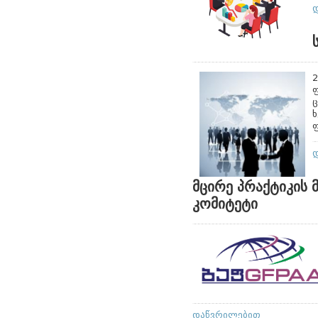
2
ფ
ც
ხ
ფ
მცირე პრაქტიკის
კომიტეტი
დაწვრილებით