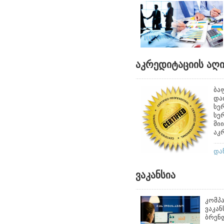
აკრედიტაციის აღი
ბა
და
სე
სე
მი
აკ
და
ვაკანსია
კომპა
ვაკან
ბრენდ