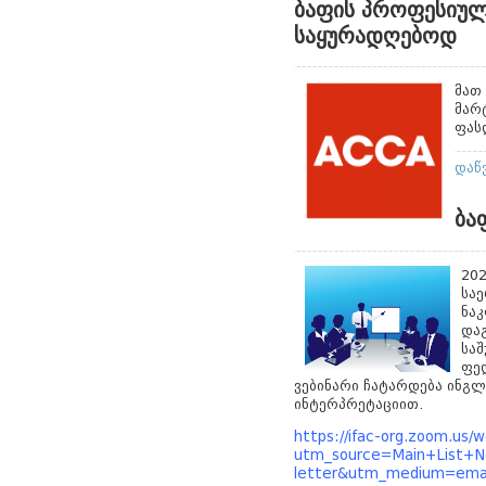
ბაფის პროფესიულ
საყურადღებოდ
მათ
მარ
ფას
დაწ
ბა
202
სა
ნაკ
და
სა
ფე
ვებინარი ჩატარდება ინგლ
ინტერპრეტაციით.
https://ifac-org.zoom.us
utm_source=Main+List+N
letter&utm_medium=emai