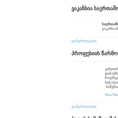
ვაკანსია საერთა
საერთაშ
ვაკანსია
დაწვრილებით
პროფესიის წარმო
კახეთი
დასაქმ
ნოემბე
ბუღალტ
სამუშა
files/Te
დაწვრილებით