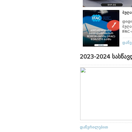
ბუღა
დიდი
ბუღა
IFAC
დაწ
2023-2024 სასწავ
დაწვრილებით