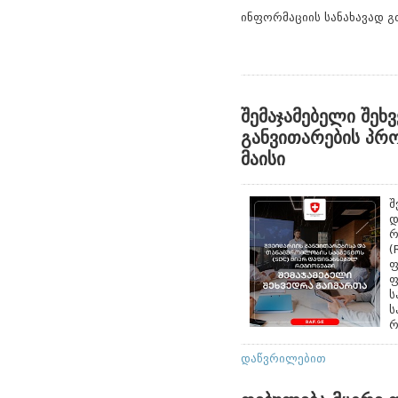
ინფორმაციის სანახავად 
შემაჯამებელი შეხ
განვითარების პრ
მაისი
შ
დ
რ
(
ფ
ფ
ს
ს
რ
დაწვრილებით