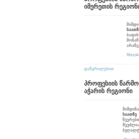
იმერეთის რეგიონ
მიმდ
საათზ
ბაფის
მონაწ
არაწე
files
დაწვრილებით
პროფესიის წარმო
აჭარის რეგიონი
მიმდინ
საათზ
წევრებთ
შეუძლი
ბუღალტ