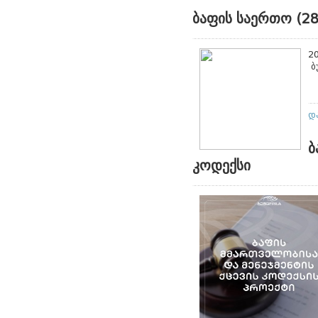
ბაფის საერთო (28
2
ბ
დ
ბ
კოდექსი