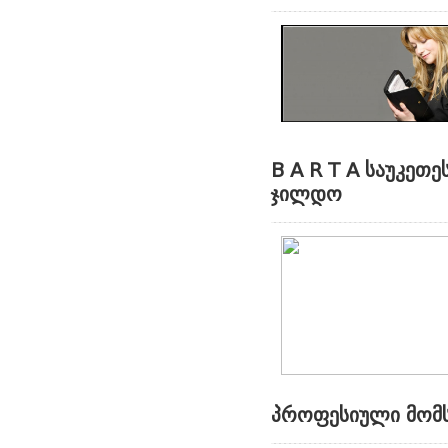
B A R T A საუკეთ
ჯილდო
პროფესიული მომს