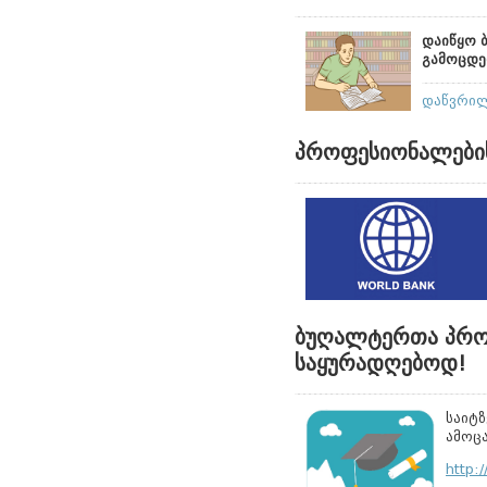
დაიწყო
გამოცდე
დაწვრი
პროფესიონალების
ბუღალტერთა პროფ
საყურადღებოდ!
საიტ
ამოც
http: