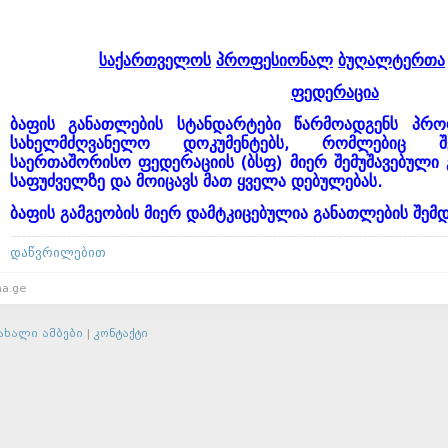
საქართველოს
პროფესიონალ
ბუღალტერთა
ფედერაცი
ა
ბაფის
განათლების
სტანდარტები
წარმოადგენს
პრო
სახელმძღვანელო
დოკუმენტებს
,
რომლებიც
შ
საერთაშორისო
ფედერაციის
(
ბსფ
)
მიერ
შემუშავებული
საფუძველზე
და
მოიცავს
მათ
ყველა
დებულებას
.
ბაფის
გამგეობის
მიერ
დამტკიცებულია
განათლების
შემ
დაწვრილებით
a.ge
ახალი ამბები
|
კონტაქტი