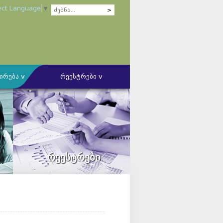
ect Language
▼
ირება v
რეესტრები v
ის ბუღალტერთა კომპეტენციის
ს წარმოების წესის შესახებ
კომიტეტი
ლი კომიტეტი
რეესტრები
უდიტორულ კომპანიებთან ურთიერთობის
ზა