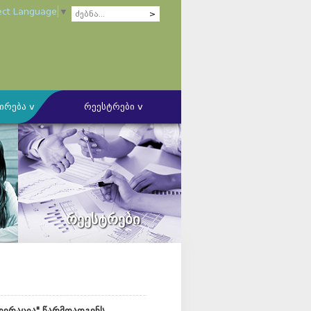
ect Language
▼
ირება v
რეესტრები v
ის ბუღალტერთა კომპეტენციის
ს წარმოების წესის შესახებ
კომიტეტი
ლი კომიტეტი
რეესტრები
უდიტორულ კომპანიებთან ურთიერთობის
ზა
ერაცია" წარმოადგენს