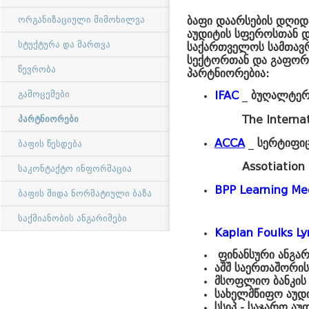
ორგანიზაციული მიმოხილვა
ბაფი დაარსების დღი
აუდიტის სფეროსთან დ
სტუქტურა და მართვა
საქართველოს სამთავ
სექტორთან და გაფორმე
წევრობა
პარტნიორებია:
გამოცემები
IFAC
_
ბუღალტერ
The Interna
პარტნიორები
ACCA
_
სერ­ტი­ფი­
ბაფის წესდება
Assotiation of Ch
საკონტაქტო ინფორმაცია
BPP Learning Me
ბაფის შიდა ნორმატიული ბაზა
საქმიანობის ანგარიშები
Kaplan Foulks L
ფინანსური ანგა
აშშ საერთაშორის
მსოფლიო ბანკის 
სახელმწიფო აუდი
სსიპ - საჯარო აუ