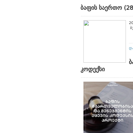
ბაფის საერთო (28
2
ბ
დ
ბ
კოდექსი