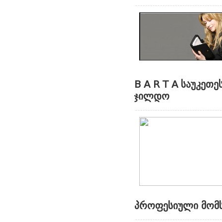
B A R T A საუკეთ
ჯილდო
პროფესიული მომს