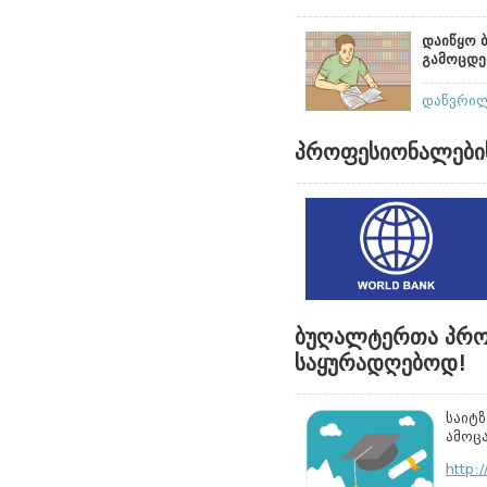
დაიწყო
გამოცდე
დაწვრი
პროფესიონალების
ბუღალტერთა პროფ
საყურადღებოდ!
საიტ
ამოც
http: