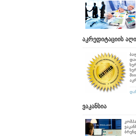
აკრედიტაციის აღი
ბა
და
სე
სე
მი
აკ
და
ვაკანსია
კომპა
ვაკან
ბრენდ