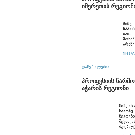
იმერეთის რეგიონ
მიმდ
საათზ
ბაფის
მონაწ
არაწე
files
დაწვრილებით
პროფესიის წარმო
აჭარის რეგიონი
მიმდინ
საათზ
წევრებთ
შეუძლი
ბუღალტ