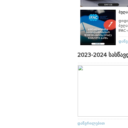
ბუღა
დიდი
ბუღა
IFAC
დაწ
2023-2024 სასწავ
დაწვრილებით