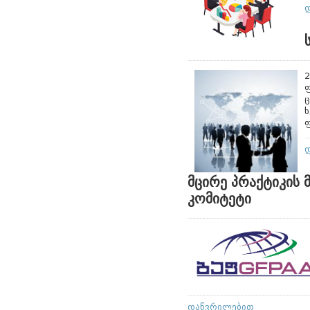
2
ფ
ც
ხ
ფ
მცირე პრაქტიკის
კომიტეტი
დაწვრილებით