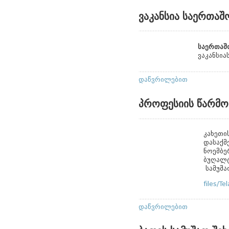
ვაკანსია საერთა
საერთაშ
ვაკანსია
დაწვრილებით
პროფესიის წარმო
კახეთი
დასაქმ
ნოემბე
ბუღალტ
სამუშა
files/Te
დაწვრილებით