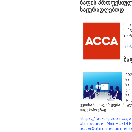
ბაფის პროფესიულ
საყურადღებოდ
მათ
მარ
ფას
დაწ
ბა
202
სა
ნაკ
და
სა
ფე
ვებინარი ჩატარდება ინგლ
ინტერპრეტაციით.
https://ifac-org.zoom.us
utm_source=Main+List+N
letter&utm_medium=emai