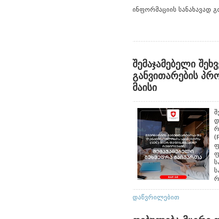
ინფორმაციის სანახავად 
შემაჯამებელი შეხ
განვითარების პრ
მაისი
შ
დ
რ
(
ფ
ფ
ს
ს
რ
დაწვრილებით