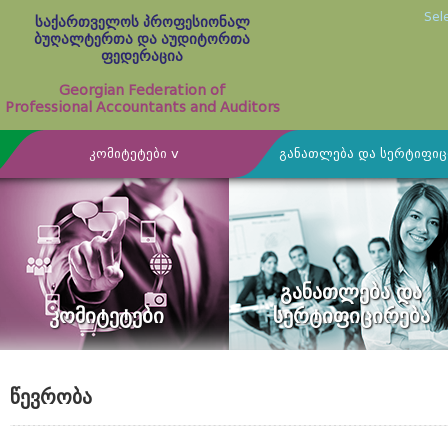
Sel
საქართველოს პროფესიონალ
ბუღალტერთა და აუდიტორთა
ფედერაცია
Georgian Federation of
Professional Accountants and Auditors
კომიტეტები v
განათლება და სერტიფიც
 კომიტეტი
გრამა
ჩვენს შესახებ
განათლების კომიტეტი
მცირე და საშუალო ბიზნეს
წევრი ფიზიკური პირები
დადასტურებისა და რეესტრი
სტუქტურა და მართვა
საგადასახადო დაბეგვრის 
თა და აუდიტორთა
განათლების სტანდარტები
განათლება და
იტეტი
გამოცემები
ეთიკისა და დისციპლინარუ
კომიტეტები
სერტიფიცირება
განათლების დებულებები
მხარეებთან ურთიერთობის კომიტეტი
ბაფის წესდება
მცირე პრაქტიკის მქონე ა
კომიტეტი
ბაფის შიდა ნორმატიული ბა
ტრებთან ურთიერთობის კომიტეტი
წევრობა