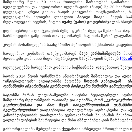
მიმდინარე წლის 30 მაისს "თბილისი მარიოტში" გაიმართ
ბუღალტერთა და აუდიტორთა ფედერაციის (ბაფი) მე-20 საერთო 
დელეგატი. კრება გახსნა ბაფის გამგეობის თავმჯდომარემ, 
დელეგატებმა წუთიერი დუმილით პატივი მიაგეს ბაფის სა
რედკოლეგიის წევრის, ბატონ
ივანე (ვანო) გოდერძიშვილის
ხსოვნ
დღის წესრიგის დამტკიცების შემდეგ კრება შეუდგა მუშაობას. ბაფ
წარმოადგინა გამგეობის თავმჯდომარემ, ბატონმა ზურაბ ლალაზ
კრების მონაწილეებმა საანგარიშო პერიოდის საქმიანობა დადები
სარევიზიო კომისიის თავმჯდომარემ
მაკა
ყარსიმაშვილმა
მოხს
პერიოდში კომისიის მიერ ჩატარებული სამუშაოების შესახებ
(იხ. ა
დელეგატებმა სარევიზიო კომისიის საქმიანობა დადებითად შეაფა
ბაფის 2014 წლის ფინანსური ანგარიშგების მიმოხილვა და აუდი
“ინტერაუდიტის” აუდიტორმა ბატონმა
ნოდარ გაბედავამ
(
ფინანსური ანგარიშგება ჟურნალის მომდევნო ნომერში გამოქვეყნდ
ბატონმა ზურაბ ლალაზაშვილმა ისაუბრა ბუღალტრული აღრი
მიმდინარე რეფორმების თაობაზე და აღნიშნა, რომ
„ევროკავშირი
გაერთიანებასა და მათ წევრ სახელმწიფოებთან თანამშრო
ხელშეკრულებით“
დადგენილია ბუღალტრულ აღრიცხვისა და ა
კანონმდებლობის დაახლოება ევროკავშირის შესაბამის წესებთ
ვალდებულებების შესრულება და მისი იმპლემენტაციის წარმატები
განხორციელება შუძლებელია ქვეყანაში არსებული პროფესიული ო