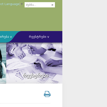
ect Language
▼
ირება v
რეესტრები v
ის ბუღალტერთა კომპეტენციის
ს წარმოების წესის შესახებ
კომიტეტი
ლი კომიტეტი
რეესტრები
უდიტორულ კომპანიებთან ურთიერთობის
ზა