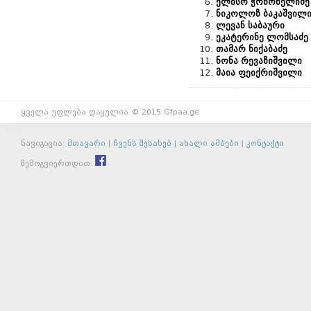
ელისო ჭოხონელიძე
ნიკოლოზ ბაკაშვილ
ლევან საბაური
ეკატერინე ლომსაძე
თამარ ნიქაბაძე
ნონა რევაზიშვილი
მაია ფეიქრიშვილი
ყველა უფლება დაცულია © 2015 Gfpaa.ge
ნავიგაცია:
მთავარი
|
ჩვენს შესახებ
|
ახალი ამბები
|
კონტაქტი
შემოგვიერთდით: