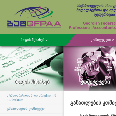
საქართველოს პროფ
ბუღალტერთა და აუ
ფედერაცია
Georgian Federat
Professional Accountants
ბაფის შესახებ v
კომიტეტები v
სიახლე
სტანდარტებისა და პრაქტიკის კომიტეტი
სრული სასერტიფიკაციო პროგრამა
კორპორატიული წევრები
წევრ
ორგანიზაციული მიმოხილვა
აუდიტის ხარისხის კომიტეტი
სერტიფიცირებულ ბუღალტერთა და აუდიტორთა
პროფესიონალი ბუღალტრები
წევრობა
წევრებთან ურთიერთობის კომიტეტი
რეესტრი
ბაფის შესახებ
კომიტეტები
განგრძობითი სწავლება
პარტნიორები
პროფესიით დაინტერესებულ მხარეებთან ურთიერთობის კ
საკონტაქტო ინფორმაცია
სტანდარტებისა და პრაქტიკის
კომიტეტი
ბიზნესში დასაქმებულ ბუღალტრებთან ურთიერთობის კომ
განათლების კომი
საქმიანობის ანგარიშები
განათლების კომიტეტი