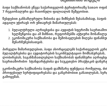
ს
აქმიანობის
მოდელი
ბაფი
საქმიანობას
ეწევა
საქართველოს
ტერიტორიაზე
სათაო
ოფის
7
რეგიონალური
და
რაიონული
ფილიალის
მეშვეობით
.
წესდებით
განსაზღვრული
მისიისა
და
მიზნების
შესაბამისად
,
ბაფის
ადგილი
უჭირავს
ორ
უმთავრეს
მიმართულებას
:
ბუღალტრული
აღრიცხვისა
და
აუდიტის
სფეროში
საერთაშო
ხელშეწყობა
და
ამ
მიზნით
,
რეფორმებში
აქტიური
მონაწილე
ეკონომიკური
საქმიანობა
და
შემოსავლების
მიღება
ფინანსუ
შენარჩუნებისათვის
.
პირველი
მიმართულებით
,
ბაფი
ახორციელებს
საქართველოს
კერ
ბუღალტრებისა და აუდიტორების
საკონსულტაციო
მომსახურებას
ლობირებას
,
საგანმანათლებლო საქმიანობას
ფინანსური
აღრიცხვ
საერთაშორისო
სტანდარტების
ა და საუკეთესო პრაქტიკის დანერ
ეკონომიკური
საქმიანობა
ბაფის
დამხმარე
ფუნქციაა
რომელიც
,
ძი
პროფესიულ
სერტიფიცირებას
ა და განგრძობით განათლებას
,
სერ
გამოცემას
.