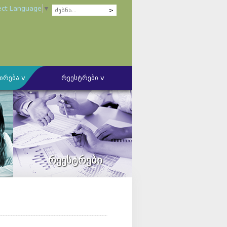
ect Language
▼
ირება v
რეესტრები v
ის ბუღალტერთა კომპეტენციის
ს წარმოების წესის შესახებ
კომიტეტი
ლი კომიტეტი
რეესტრები
უდიტორულ კომპანიებთან ურთიერთობის
ზა